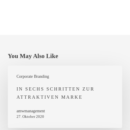
You May Also Like
In
Corporate Branding
sechs
Schritten
IN SECHS SCHRITTEN ZUR
ATTRAKTIVEN MARKE
zur
attraktiven
amwmanagement
Marke
27. Oktober 2020