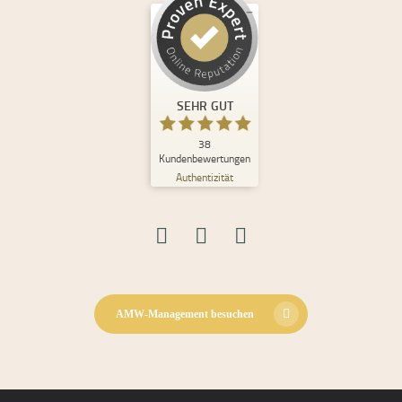
Kundenbewertungen und Erfahrungen zu
Andrea Maria Waden
SEHR GUT
%
100
SEHR GUT
Empfehlungen auf
ProvenExpert.com
5,00
/
4,98
38
Kundenbewertungen
Authentizität
30
8
Bewertungen auf
2
Bewertungen von
ProvenExpert.com
anderen Quellen
Blick aufs ProvenExpert-Profil werfen
08.06.2026
AMW-Management besuchen