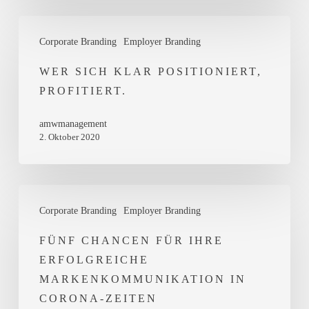
Wer
Corporate Branding
Employer Branding
sich
klar
WER SICH KLAR POSITIONIERT,
PROFITIERT.
positioniert,
profitiert.
amwmanagement
2. Oktober 2020
Fünf
Corporate Branding
Employer Branding
Chancen
für
FÜNF CHANCEN FÜR IHRE
ERFOLGREICHE
Ihre
MARKENKOMMUNIKATION IN
erfolgreiche
CORONA-ZEITEN
Markenkommunikation