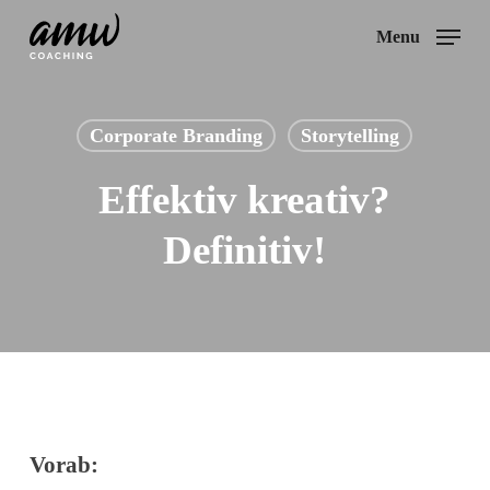
Skip
Menu
to
main
content
Corporate Branding
Storytelling
Effektiv kreativ?
Definitiv!
Vorab: