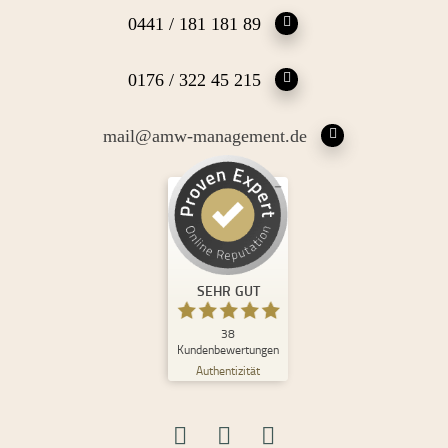
0441 / 181 181 89
0176 / 322 45 215
mail@amw-management.de
Kundenbewertungen und Erfahrungen zu
Andrea Maria Waden
SEHR GUT
%
100
SEHR GUT
Empfehlungen auf
ProvenExpert.com
5,00
/
4,98
38
Kundenbewertungen
Authentizität
30
8
Bewertungen auf
2
Bewertungen von
ProvenExpert.com
anderen Quellen