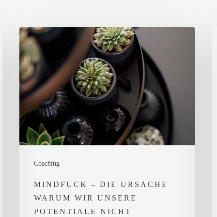
MINDFUCK
W
–
S
die
m
Ursache
d
warum
2
wir
h
unsere
Potentiale
nicht
Coaching
schöpfen.
MINDFUCK – DIE URSACHE
WARUM WIR UNSERE
POTENTIALE NICHT