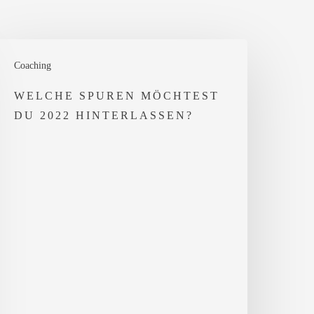
elche
Coaching
puren
öchtest
WELCHE SPUREN MÖCHTEST
DU 2022 HINTERLASSEN?
u
022
interlassen?