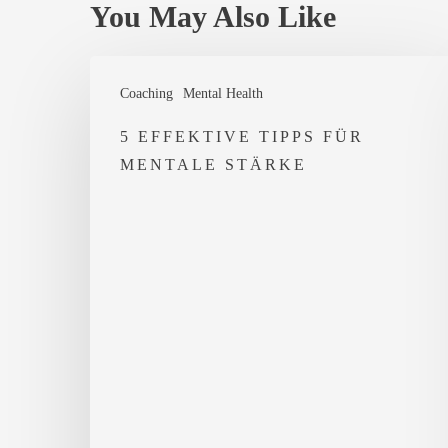
You May Also Like
5
Coaching
Mental Health
effektive
Tipps
5 EFFEKTIVE TIPPS FÜR
MENTALE STÄRKE
für
mentale
Stärke