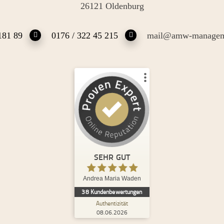
26121 Oldenburg
181 89
0176 / 322 45 215
mail@amw-managem
Kundenbewertungen und Erfahrungen zu
Andrea Maria Waden
%
100
SEHR GUT
Empfehlungen auf
ProvenExpert.com
5,00
/
4,98
SEHR GUT
8
30
Andrea Maria Waden
2
Bewertungen von
Bewertungen auf
38
Kundenbewertungen
anderen Quellen
ProvenExpert.com
Authentizität
08.06.2026
Blick aufs ProvenExpert-Profil werfen