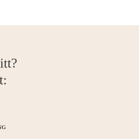
itt?
t:
NG