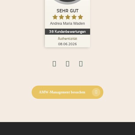
ProvenExpert.com
5,00
/
4,98
SEHR GUT
8
30
Andrea Maria Waden
2
Bewertungen von
Bewertungen auf
38
Kundenbewertungen
anderen Quellen
ProvenExpert.com
Authentizität
08.06.2026
Blick aufs ProvenExpert-Profil werfen
08.06.2026
S.
5,00
Ich habe bereits bei mehreren und sehr
unterschiedlichen Themen mit Andrea
zusammengearbeitet und tue dies i...
AMW-Management besuchen