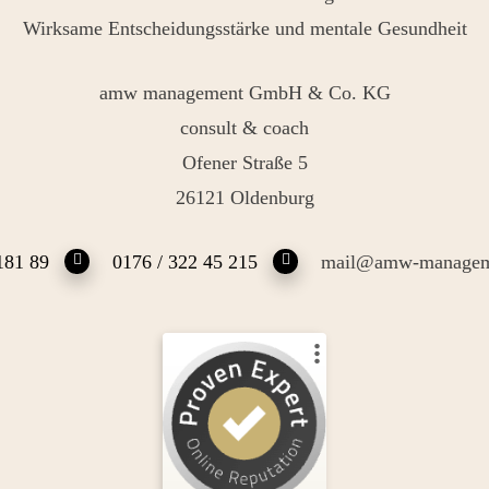
Wirksame Entscheidungsstärke und mentale Gesundheit
amw management GmbH & Co. KG
consult & coach
Ofener Straße 5
26121 Oldenburg
181 89
0176 / 322 45 215
mail@amw-managem
Kundenbewertungen und Erfahrungen zu
Andrea Maria Waden
%
100
SEHR GUT
Empfehlungen auf