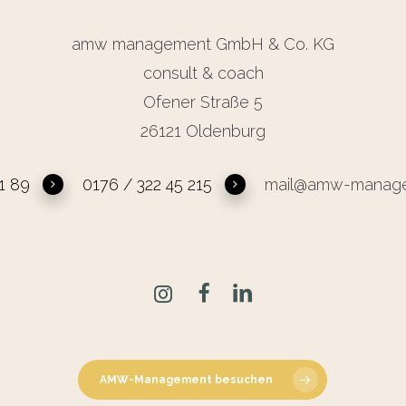
amw management GmbH & Co. KG
consult & coach
Ofener Straße 5
26121 Oldenburg
1 89
0176 / 322 45 215
mail@amw-manage
AMW-Management besuchen