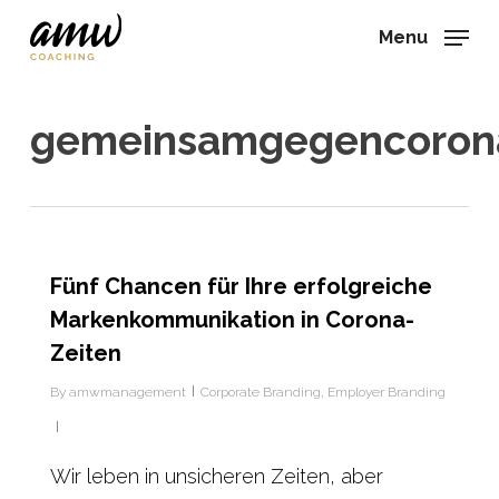
Skip
Menu
to
main
content
gemeinsamgegencoron
Fünf Chancen für Ihre erfolgreiche
Markenkommunikation in Corona-
Zeiten
By
amwmanagement
Corporate Branding
,
Employer Branding
Wir leben in unsicheren Zeiten, aber