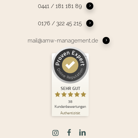
0441 / 181 181 89
0176 / 322 45 215
mail@amw-management.de
Kundenbewertungen und Erfahrungen zu
Andrea Maria Waden
SEHR GUT
%
100
SEHR GUT
Empfehlungen auf
ProvenExpert.com
5,00
/
4,98
38
Kundenbewertungen
Authentizität
30
8
Bewertungen auf
2
Bewertungen von
ProvenExpert.com
anderen Quellen