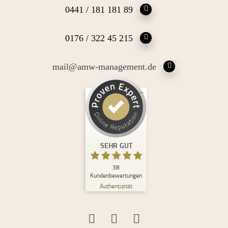
0441 / 181 181 89
0176 / 322 45 215
mail@amw-management.de
Kundenbewertungen und Erfahrungen zu
Andrea Maria Waden
SEHR GUT
%
100
SEHR GUT
Empfehlungen auf
ProvenExpert.com
5,00
/
4,98
38
Kundenbewertungen
Authentizität
30
8
Bewertungen auf
2
Bewertungen von
ProvenExpert.com
anderen Quellen