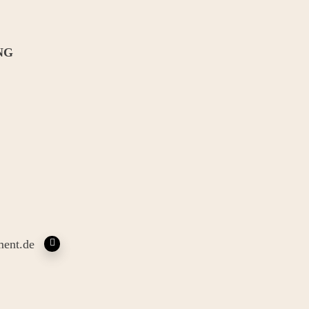
NG
ent.de