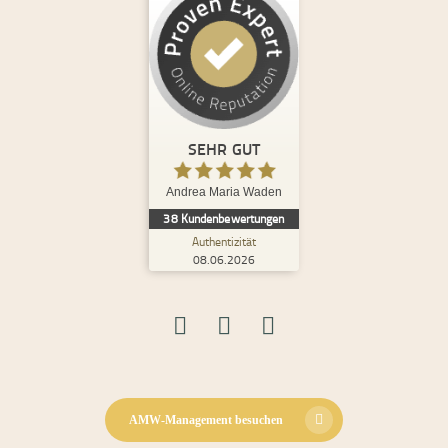
Kundenbewertungen und Erfahrungen zu
Andrea Maria Waden
%
100
SEHR GUT
Empfehlungen auf
ProvenExpert.com
5,00
/
4,98
SEHR GUT
8
30
Andrea Maria Waden
2
Bewertungen von
Bewertungen auf
38
Kundenbewertungen
anderen Quellen
ProvenExpert.com
Authentizität
08.06.2026
Blick aufs ProvenExpert-Profil werfen
08.06.2026
S.
5,00
Ich habe bereits bei mehreren und sehr
unterschiedlichen Themen mit Andrea
zusammengearbeitet und tue dies i...
AMW-Management besuchen