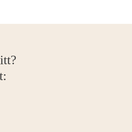
itt?
t: