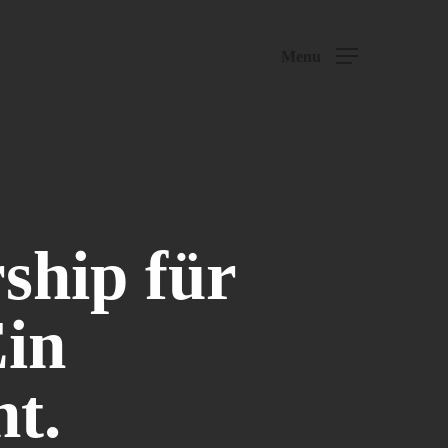
Menu
ship für
Ein
t.