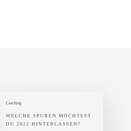
elche
Coaching
puren
öchtest
WELCHE SPUREN MÖCHTEST
DU 2022 HINTERLASSEN?
u