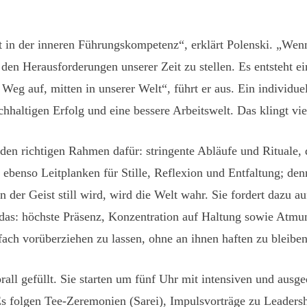
t in der inneren Führungskompetenz“, erklärt Polenski. „Wenn 
 den Herausforderungen unserer Zeit zu stellen. Es entsteht e
r Weg auf, mitten in unserer Welt“, führt er aus. Ein individu
achhaltigen Erfolg und eine bessere Arbeitswelt. Das klingt vi
den richtigen Rahmen dafür: stringente Abläufe und Rituale,
en ebenso Leitplanken für Stille, Reflexion und Entfaltung; de
der Geist still wird, wird die Welt wahr. Sie fordert dazu au
t das: höchste Präsenz, Konzentration auf Haltung sowie A
ach vorüberziehen zu lassen, ohne an ihnen haften zu bleiben
rall gefüllt. Sie starten um fünf Uhr mit intensiven und ausg
Es folgen Tee-Zeremonien (Sarei), Impulsvorträge zu Leader