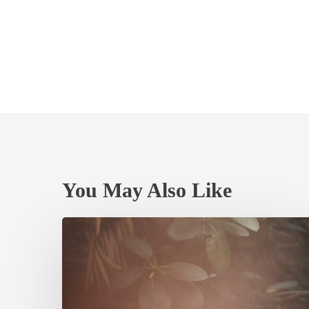
You May Also Like
5
effektive
Tipps
für