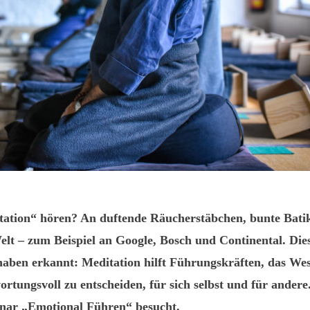
ation“ hören? An duftende Räucherstäbchen, bunte Batik
elt – zum Beispiel an Google, Bosch und Continental. Di
 haben erkannt: Meditation hilft Führungskräften, das Wes
rtungsvoll zu entscheiden, für sich selbst und für andere.
nar „Emotional Führen“ besucht.