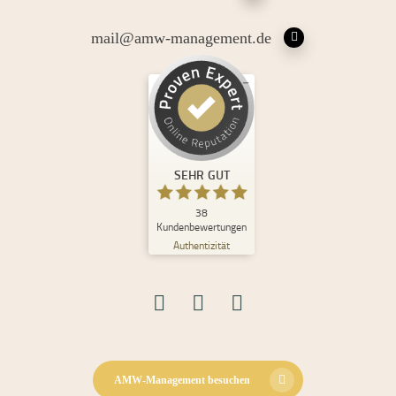
mail@amw-management.de
Kundenbewertungen und Erfahrungen zu
Andrea Maria Waden
SEHR GUT
%
100
SEHR GUT
Empfehlungen auf
ProvenExpert.com
5,00
/
4,98
38
Kundenbewertungen
Authentizität
30
8
Bewertungen auf
2
Bewertungen von
ProvenExpert.com
anderen Quellen
Blick aufs ProvenExpert-Profil werfen
08.06.2026
AMW-Management besuchen