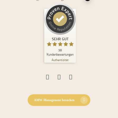
Kundenbewertungen und Erfahrungen zu
Andrea Maria Waden
SEHR GUT
%
100
SEHR GUT
Empfehlungen auf
ProvenExpert.com
5,00
/
4,98
38
Kundenbewertungen
Authentizität
30
8
Bewertungen auf
2
Bewertungen von
ProvenExpert.com
anderen Quellen
Blick aufs ProvenExpert-Profil werfen
08.06.2026
AMW-Management besuchen