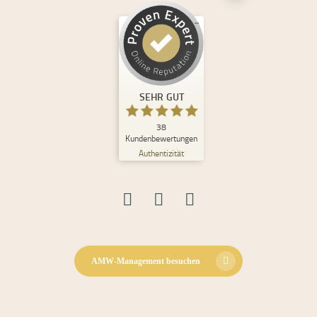
Kundenbewertungen und Erfahrungen zu
Andrea Maria Waden
SEHR GUT
%
100
SEHR GUT
Empfehlungen auf
ProvenExpert.com
5,00
/
4,98
38
Kundenbewertungen
Authentizität
30
8
Bewertungen auf
2
Bewertungen von
ProvenExpert.com
anderen Quellen
Blick aufs ProvenExpert-Profil werfen
08.06.2026
AMW-Management besuchen