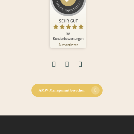
Kundenbewertungen und Erfahrungen zu
Andrea Maria Waden
SEHR GUT
%
100
SEHR GUT
Empfehlungen auf
ProvenExpert.com
5,00
/
4,98
38
Kundenbewertungen
Authentizität
30
8
Bewertungen auf
2
Bewertungen von
ProvenExpert.com
anderen Quellen
Blick aufs ProvenExpert-Profil werfen
08.06.2026
AMW-Management besuchen