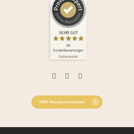
Kundenbewertungen und Erfahrungen zu
Andrea Maria Waden
SEHR GUT
%
100
SEHR GUT
Empfehlungen auf
ProvenExpert.com
5,00
/
4,98
38
Kundenbewertungen
Authentizität
30
8
Bewertungen auf
2
Bewertungen von
ProvenExpert.com
anderen Quellen
Blick aufs ProvenExpert-Profil werfen
08.06.2026
AMW-Management besuchen