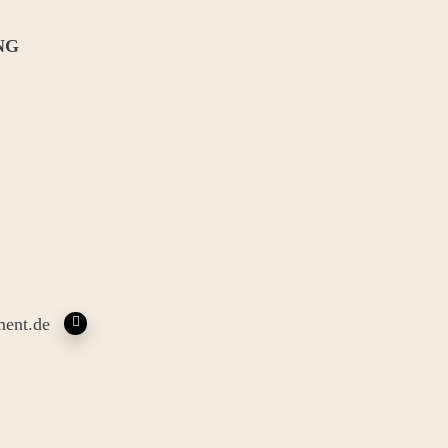
NG
ent.de