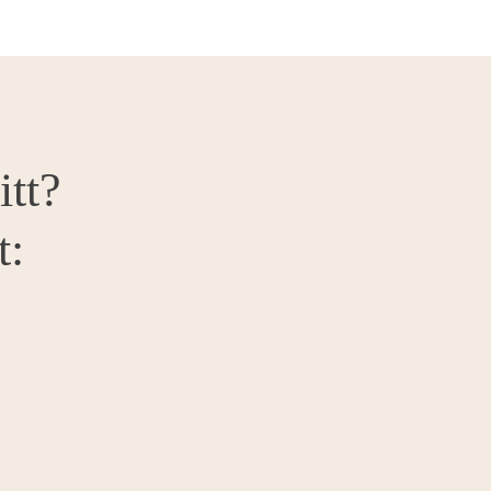
itt?
t: