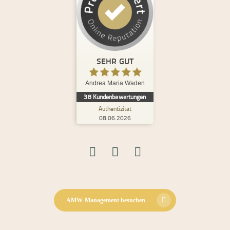
Kundenbewertungen und Erfahrungen zu
Andrea Maria Waden
%
100
SEHR GUT
Empfehlungen auf
ProvenExpert.com
5,00
/
4,98
SEHR GUT
8
30
Andrea Maria Waden
2
Bewertungen von
Bewertungen auf
38
Kundenbewertungen
anderen Quellen
ProvenExpert.com
Authentizität
08.06.2026
Blick aufs ProvenExpert-Profil werfen
08.06.2026
S.
5,00
Ich habe bereits bei mehreren und sehr
unterschiedlichen Themen mit Andrea
zusammengearbeitet und tue dies i...
AMW-Management besuchen