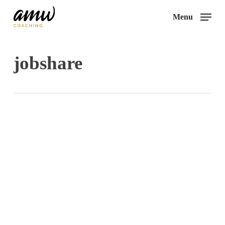
Skip
Menu
to
main
content
jobshare