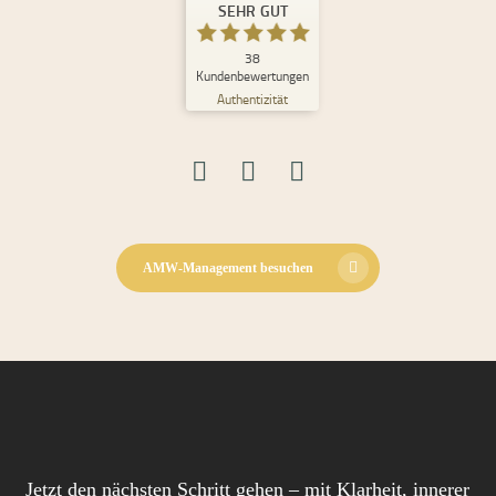
%
100
SEHR GUT
Empfehlungen auf
ProvenExpert.com
5,00
/
4,98
38
Kundenbewertungen
Authentizität
30
8
Bewertungen auf
2
Bewertungen von
ProvenExpert.com
anderen Quellen
Blick aufs ProvenExpert-Profil werfen
08.06.2026
AMW-Management besuchen
Jetzt den nächsten Schritt gehen – mit Klarheit, innerer