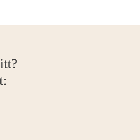
itt?
t: