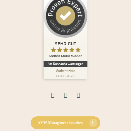
Kundenbewertungen und Erfahrungen zu
Andrea Maria Waden
%
100
SEHR GUT
Empfehlungen auf
ProvenExpert.com
5,00
/
4,98
SEHR GUT
8
30
Andrea Maria Waden
2
Bewertungen von
Bewertungen auf
38
Kundenbewertungen
anderen Quellen
ProvenExpert.com
Authentizität
08.06.2026
Blick aufs ProvenExpert-Profil werfen
08.06.2026
S.
5,00
Ich habe bereits bei mehreren und sehr
unterschiedlichen Themen mit Andrea
zusammengearbeitet und tue dies i...
AMW-Management besuchen