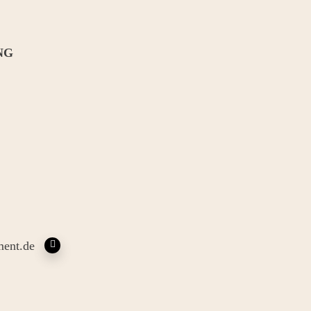
NG
ent.de