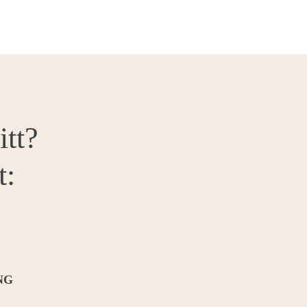
itt?
t:
NG