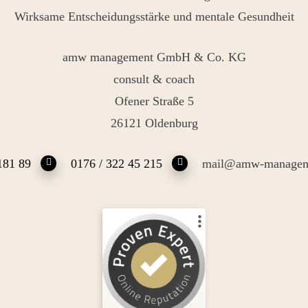
Wirksame Entscheidungsstärke und mentale Gesundheit
amw management GmbH & Co. KG
consult & coach
Ofener Straße 5
26121 Oldenburg
181 89
0176 / 322 45 215
mail@amw-managem
Kundenbewertungen und Erfahrungen zu
Andrea Maria Waden
%
100
SEHR GUT
Empfehlungen auf