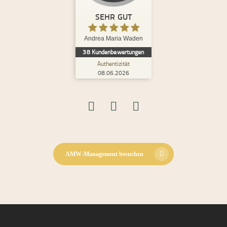
ProvenExpert.com
5,00
/
4,98
SEHR GUT
8
30
Andrea Maria Waden
2
Bewertungen von
Bewertungen auf
38
Kundenbewertungen
anderen Quellen
ProvenExpert.com
Authentizität
08.06.2026
Blick aufs ProvenExpert-Profil werfen
08.06.2026
S.
5,00
Ich habe bereits bei mehreren und sehr
unterschiedlichen Themen mit Andrea
zusammengearbeitet und tue dies i...
AMW-Management besuchen