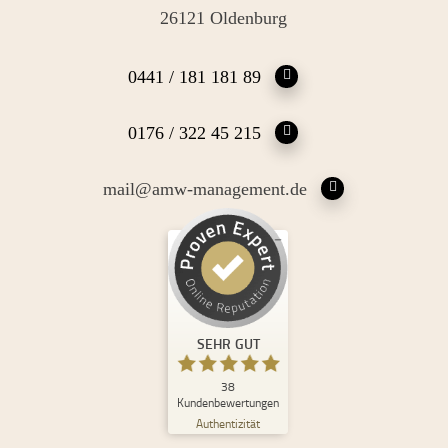
26121 Oldenburg
0441 / 181 181 89
0176 / 322 45 215
mail@amw-management.de
Kundenbewertungen und Erfahrungen zu
Andrea Maria Waden
SEHR GUT
%
100
SEHR GUT
Empfehlungen auf
ProvenExpert.com
5,00
/
4,98
38
Kundenbewertungen
Authentizität
30
8