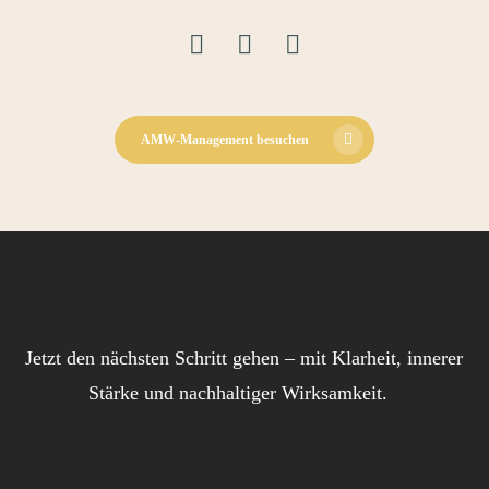
Bewertungen auf
2
Bewertungen von
ProvenExpert.com
anderen Quellen
Blick aufs ProvenExpert-Profil werfen
08.06.2026
AMW-Management besuchen
Jetzt den nächsten Schritt gehen – mit Klarheit, innerer
Stärke und nachhaltiger Wirksamkeit.