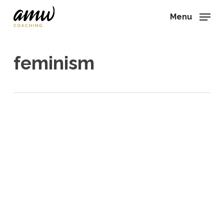
Skip
Menu
to
main
content
feminism