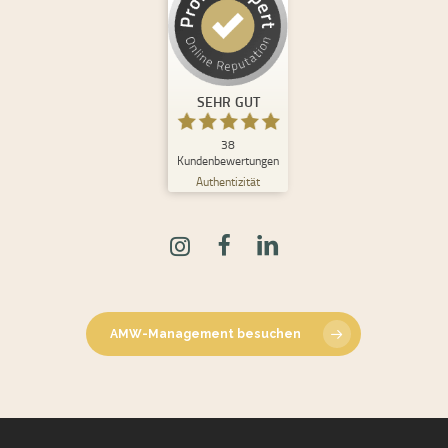
Kundenbewertungen und Erfahrungen zu
Andrea Maria Waden
SEHR GUT
%
100
SEHR GUT
Empfehlungen auf
ProvenExpert.com
5,00
/
4,98
38
Kundenbewertungen
Authentizität
30
8
Bewertungen auf
2
Bewertungen von
ProvenExpert.com
anderen Quellen
Blick aufs ProvenExpert-Profil werfen
08.06.2026
AMW-Management besuchen