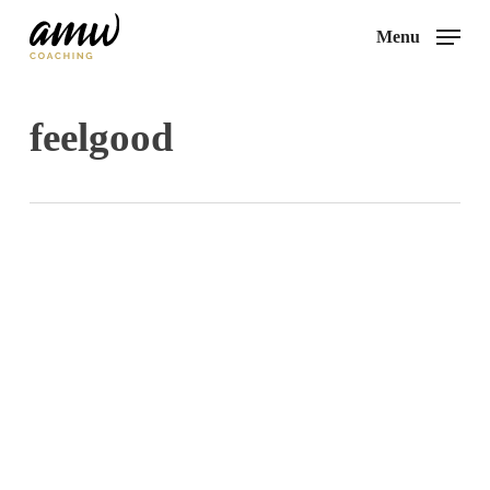
Skip
Menu
to
main
content
feelgood