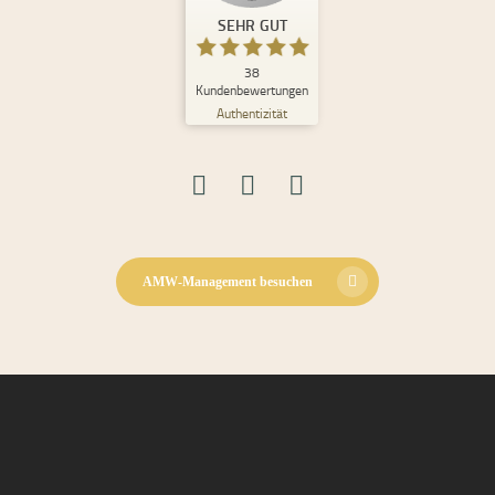
SEHR GUT
%
100
SEHR GUT
Empfehlungen auf
ProvenExpert.com
5,00
/
4,98
38
Kundenbewertungen
Authentizität
30
8
Bewertungen auf
2
Bewertungen von
ProvenExpert.com
anderen Quellen
Blick aufs ProvenExpert-Profil werfen
08.06.2026
AMW-Management besuchen