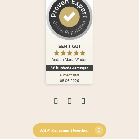
Kundenbewertungen und Erfahrungen zu
Andrea Maria Waden
%
100
SEHR GUT
Empfehlungen auf
ProvenExpert.com
5,00
/
4,98
SEHR GUT
8
30
Andrea Maria Waden
2
Bewertungen von
Bewertungen auf
38
Kundenbewertungen
anderen Quellen
ProvenExpert.com
Authentizität
08.06.2026
Blick aufs ProvenExpert-Profil werfen
08.06.2026
S.
5,00
Ich habe bereits bei mehreren und sehr
unterschiedlichen Themen mit Andrea
zusammengearbeitet und tue dies i...
AMW-Management besuchen