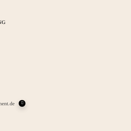
NG
ent.de