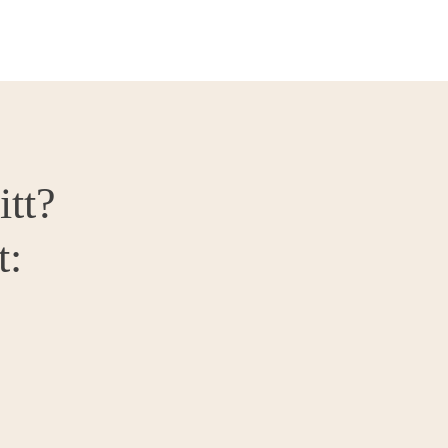
itt?
t: