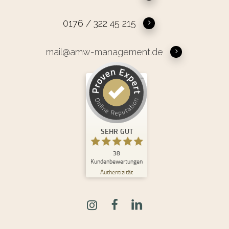
0176 / 322 45 215
mail@amw-management.de
Kundenbewertungen und Erfahrungen zu
Andrea Maria Waden
SEHR GUT
%
100
SEHR GUT
Empfehlungen auf
ProvenExpert.com
5,00
/
4,98
38
Kundenbewertungen
Authentizität
30
8
Bewertungen auf
2
Bewertungen von
ProvenExpert.com
anderen Quellen
Blick aufs ProvenExpert-Profil werfen