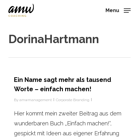
Skip
Menu
to
main
content
DorinaHartmann
Ein Name sagt mehr als tausend
Worte – einfach machen!
By
amwmanagement
Corporate Branding
Hier kommt mein zweiter Beitrag aus dem
wunderbaren Buch „Einfach machen!“,
gespickt mit Ideen aus eigener Erfahrung