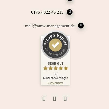
0176 / 322 45 215
mail@amw-management.de
Kundenbewertungen und Erfahrungen zu
Andrea Maria Waden
SEHR GUT
%
100
SEHR GUT
Empfehlungen auf
ProvenExpert.com
5,00
/
4,98
38
Kundenbewertungen
Authentizität
30
8
Bewertungen auf
2
Bewertungen von
ProvenExpert.com
anderen Quellen
Blick aufs ProvenExpert-Profil werfen