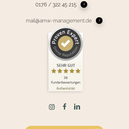
0176 / 322 45 215
mail@amw-management.de
Kundenbewertungen und Erfahrungen zu
Andrea Maria Waden
SEHR GUT
%
100
SEHR GUT
Empfehlungen auf
ProvenExpert.com
5,00
/
4,98
38
Kundenbewertungen
Authentizität
30
8
Bewertungen auf
2
Bewertungen von
ProvenExpert.com
anderen Quellen
Blick aufs ProvenExpert-Profil werfen
08.06.2026