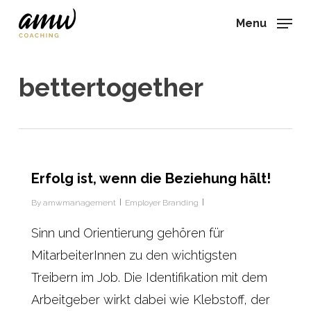
Skip
Menu
to
main
content
bettertogether
Erfolg ist, wenn die Beziehung hält!
By
amwmanagement
Employer Branding
Sinn und Orientierung gehören für
MitarbeiterInnen zu den wichtigsten
Treibern im Job. Die Identifikation mit dem
Arbeitgeber wirkt dabei wie Klebstoff, der