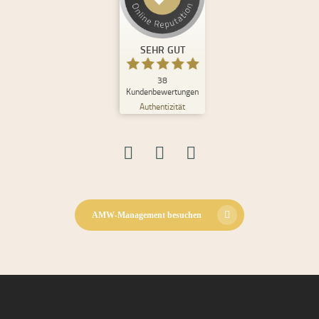
Kundenbewertungen und Erfahrungen zu
Andrea Maria Waden
SEHR GUT
%
100
SEHR GUT
Empfehlungen auf
ProvenExpert.com
5,00
/
4,98
38
Kundenbewertungen
Authentizität
30
8
Bewertungen auf
2
Bewertungen von
ProvenExpert.com
anderen Quellen
Blick aufs ProvenExpert-Profil werfen
08.06.2026
AMW-Management besuchen