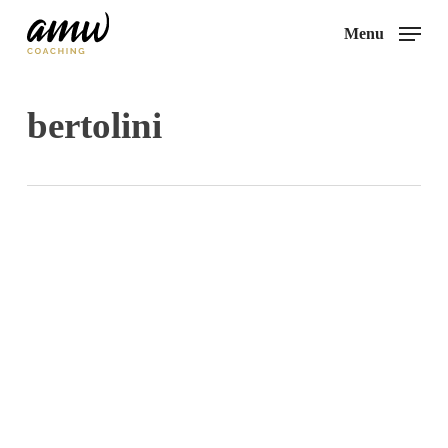
Skip
Menu
to
main
content
bertolini